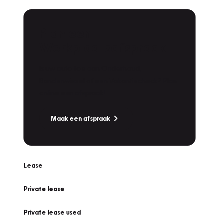
Plan een
Werkplaatsafspraak
Is uw auto toe aan Onderhoud,
Bandenwissel of een Vakantiecheck? Plan
online een afspraak!
Maak een afspraak
Lease
Private lease
Private lease used