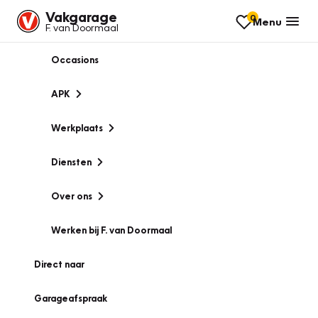
Vakgarage
0
Menu
F. van Doormaal
Occasions
APK
Werkplaats
Diensten
Over ons
Werken bij F. van Doormaal
Direct naar
Garageafspraak