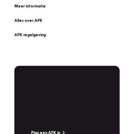
Meer informatie
Alles over APK
APK regelgeving
APK Keuring bij
Vakgarage!
Is het weer tijd voor de jaarlijkse APK? Ga
snel naar Vakgarage bij u in de buurt, en ga
zonder zorgen de weg op!
Plan een APK in