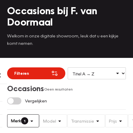
Occasions bij F. van
Doormaal
Welkom in onze digitale showroom, leuk dat u een kijkje
komt nemen.
Filteren
Occasions
Geen resultaten
Vergelijken
Merk
Model
Transmissie
Prijs
1