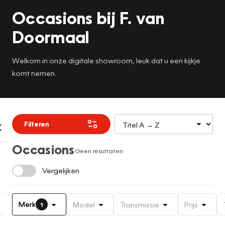
Occasions bij F. van
Doormaal
Welkom in onze digitale showroom, leuk dat u een kijkje
komt nemen.
Filteren
Occasions
Geen resultaten
Vergelijken
Merk
Model
Transmissie
Prijs
1