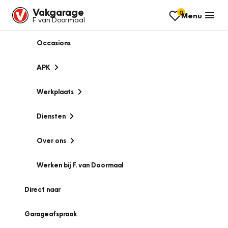
Vakgarage
0
Menu
F. van Doormaal
Occasions
APK
Werkplaats
Diensten
Over ons
Werken bij F. van Doormaal
Direct naar
Garageafspraak