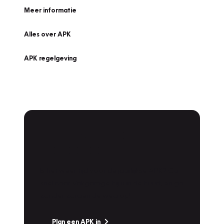
Meer informatie
Alles over APK
APK regelgeving
APK Keuring bij
Vakgarage!
Is het weer tijd voor de jaarlijkse APK? Ga
snel naar Vakgarage bij u in de buurt, en ga
zonder zorgen de weg op!
Plan een APK in