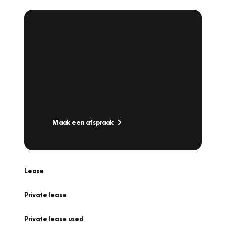
Plan een
Werkplaatsafspraak
Is uw auto toe aan Onderhoud,
Bandenwissel of een Vakantiecheck? Plan
online een afspraak!
Maak een afspraak
Lease
Private lease
Private lease used