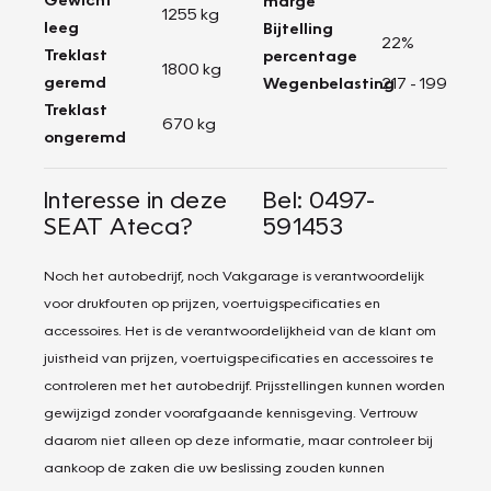
marge
1255 kg
leeg
Bijtelling
22%
Treklast
percentage
1800 kg
geremd
Wegenbelasting
217 - 199
Treklast
670 kg
ongeremd
Interesse in deze
Bel: 0497-
SEAT Ateca?
591453
Noch het autobedrijf, noch Vakgarage is verantwoordelijk
voor drukfouten op prijzen, voertuigspecificaties en
accessoires. Het is de verantwoordelijkheid van de klant om
juistheid van prijzen, voertuigspecificaties en accessoires te
controleren met het autobedrijf. Prijsstellingen kunnen worden
gewijzigd zonder voorafgaande kennisgeving. Vertrouw
daarom niet alleen op deze informatie, maar controleer bij
aankoop de zaken die uw beslissing zouden kunnen