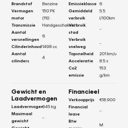
Brandstof
Benzine
Emissieklasse
6
Vermogen
150 PK
Gemiddeld
5.5
motor
(110
verbruik
l/100km
Transmissie
Handgeschakeld
Verbruik
-
Aantal
stad
6
versnellingen
Verbruik
-
Cilinderinhoud
1498 cc
snelweg
Aantal
Topsnelheid
201 km/u
4
cilinders
Acceleratie
8.5 s
Co2
153
emissie
g/km
Gewicht en
Financieel
Laadvermogen
Verkoopprijs
€18.900
Laadvermogen
645 kg
Financial
-
Maximaal
lease
-
gewicht
Btw
M
Gewicht