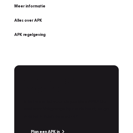
Meer informatie
Alles over APK
APK regelgeving
APK Keuring bij
Vakgarage!
Is het weer tijd voor de jaarlijkse APK? Ga
snel naar Vakgarage bij u in de buurt, en ga
zonder zorgen de weg op!
Plan een APK in