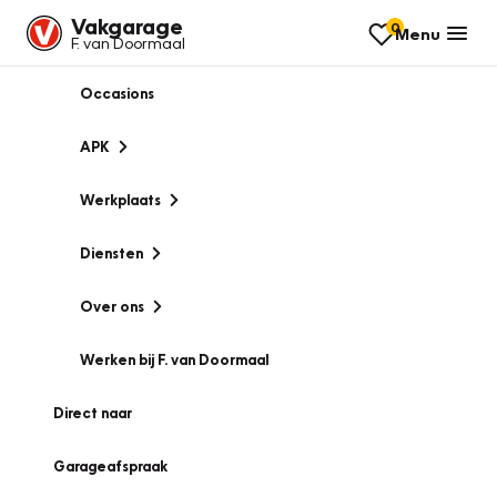
Vakgarage
0
Menu
F. van Doormaal
Occasions
APK
Werkplaats
Diensten
Over ons
Werken bij F. van Doormaal
Direct naar
Garageafspraak