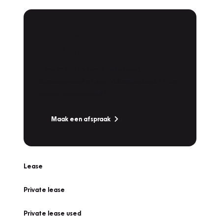
Plan een
Werkplaatsafspraak
Is uw auto toe aan Onderhoud,
Bandenwissel of een Vakantiecheck? Plan
online een afspraak!
Maak een afspraak
Lease
Private lease
Private lease used