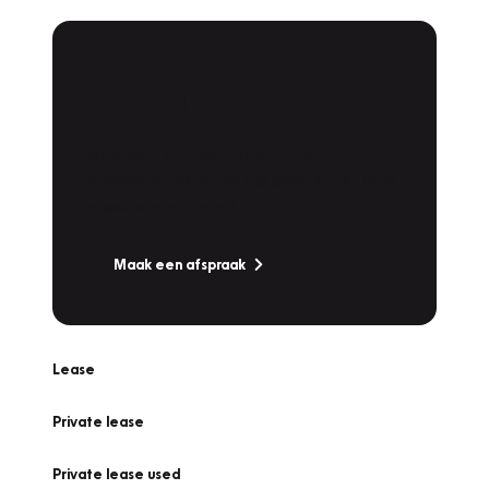
Plan een
Werkplaatsafspraak
Is uw auto toe aan Onderhoud,
Bandenwissel of een Vakantiecheck? Plan
online een afspraak!
Maak een afspraak
Lease
Private lease
Private lease used