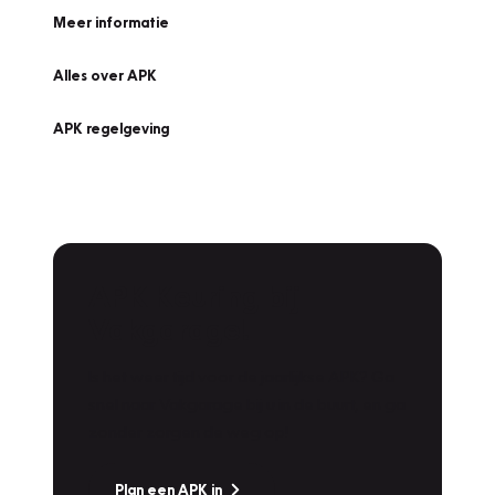
Meer informatie
Alles over APK
APK regelgeving
APK Keuring bij
Vakgarage!
Is het weer tijd voor de jaarlijkse APK? Ga
snel naar Vakgarage bij u in de buurt, en ga
zonder zorgen de weg op!
Plan een APK in