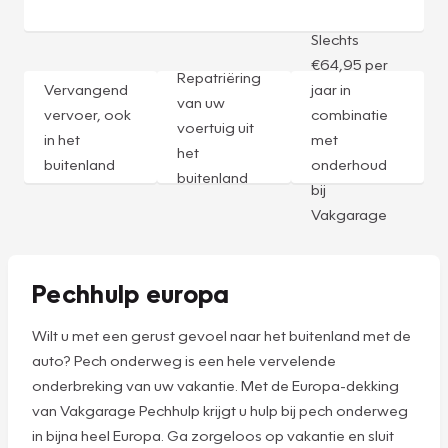
Slechts
€64,95 per
Repatriëring
Vervangend
jaar in
van uw
vervoer, ook
combinatie
voertuig uit
in het
met
het
buitenland
onderhoud
buitenland
bij
Vakgarage
Pechhulp europa
Wilt u met een gerust gevoel naar het buitenland met de
auto? Pech onderweg is een hele vervelende
onderbreking van uw vakantie. Met de Europa-dekking
van Vakgarage Pechhulp krijgt u hulp bij pech onderweg
in bijna heel Europa. Ga zorgeloos op vakantie en sluit