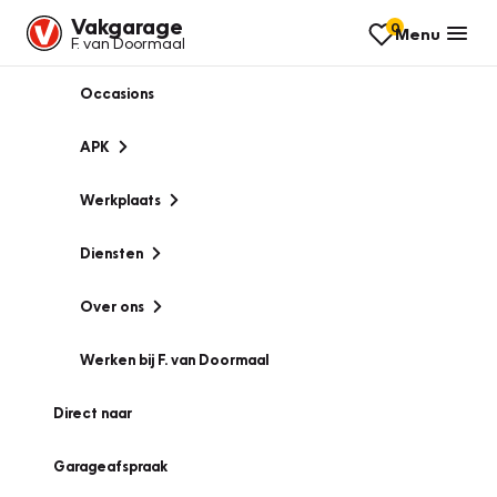
Vakgarage
0
Menu
F. van Doormaal
Occasions
APK
Werkplaats
Diensten
Over ons
Werken bij F. van Doormaal
Direct naar
Garageafspraak