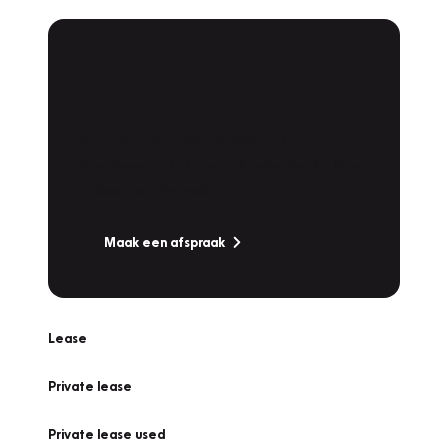
Plan een
Werkplaatsafspraak
Is uw auto toe aan Onderhoud,
Bandenwissel of een Vakantiecheck? Plan
online een afspraak!
Maak een afspraak
Lease
Private lease
Private lease used