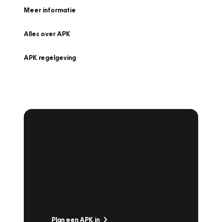
Meer informatie
Alles over APK
APK regelgeving
APK Keuring bij
Vakgarage!
Is het weer tijd voor de jaarlijkse APK? Ga
snel naar Vakgarage bij u in de buurt, en ga
zonder zorgen de weg op!
Plan een APK in