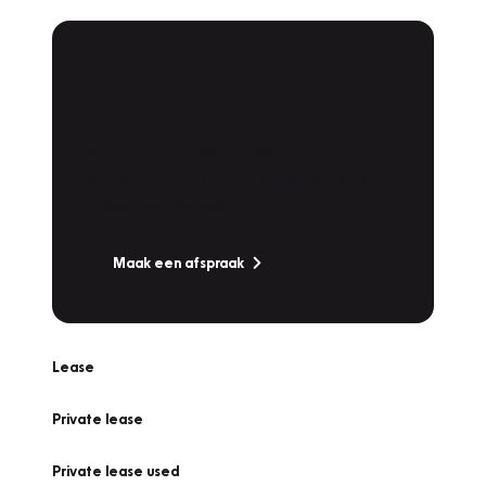
Plan een
Werkplaatsafspraak
Is uw auto toe aan Onderhoud,
Bandenwissel of een Vakantiecheck? Plan
online een afspraak!
Maak een afspraak
Lease
Private lease
Private lease used