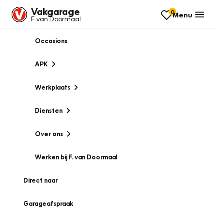
Vakgarage
0
Menu
F. van Doormaal
Occasions
APK
Werkplaats
Diensten
Over ons
Werken bij F. van Doormaal
Direct naar
Garageafspraak