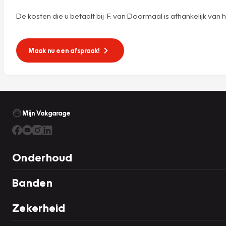
De kosten die u betaalt bij F. van Doormaal is afhankelijk van he
Maak nu een afspraak!
Mijn Vakgarage
Onderhoud
Banden
Zekerheid