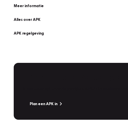
Meer informatie
Alles over APK
APK regelgeving
APK Keuring bij Vakgarage!
Is het weer tijd voor de jaarlijkse APK? Ga snel naar V
Plan een APK in