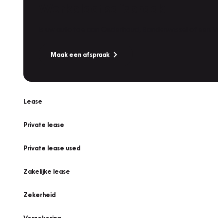
Werkplaatsafspraak
Is uw auto toe aan Onderhoud, Bandenwissel of een Va
Maak een afspraak
Lease
Private lease
Private lease used
Zakelijke lease
Zekerheid