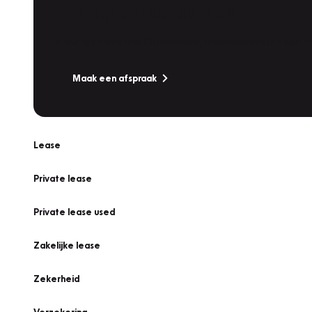
Werkplaatsafspraak
Is uw auto toe aan Onderhoud, Bandenwissel of een Va
Maak een afspraak
Lease
Private lease
Private lease used
Zakelijke lease
Zekerheid