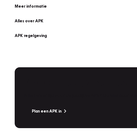
Meer informatie
Alles over APK
APK regelgeving
APK Keuring bij Vakgarage!
Is het weer tijd voor de jaarlijkse APK? Ga snel naar V
Plan een APK in