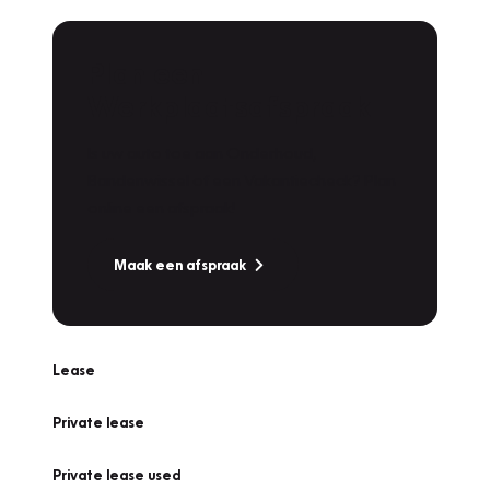
Plan een
Werkplaatsafspraak
Is uw auto toe aan Onderhoud,
Bandenwissel of een Vakantiecheck? Plan
online een afspraak!
Maak een afspraak
Lease
Private lease
Private lease used