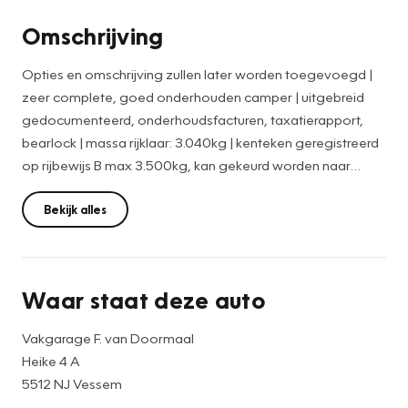
Omschrijving
Opties en omschrijving zullen later worden toegevoegd |
zeer complete, goed onderhouden camper | uitgebreid
gedocumenteerd, onderhoudsfacturen, taxatierapport,
bearlock | massa rijklaar: 3.040kg | kenteken geregistreerd
op rijbewijs B max 3.500kg, kan gekeurd worden naar
3.850kg voor meer laadvermogen, rijbewijs C1 | betreft
privé verkoop.
Bekijk alles
Waar staat deze auto
Vakgarage F. van Doormaal
Heike 4 A
5512 NJ Vessem