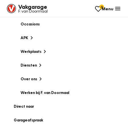
Vakgarage
0
Menu
F. van Doormaal
Occasions
APK
Werkplaats
Diensten
Over ons
Werken bij F. van Doormaal
Direct naar
Garageafspraak