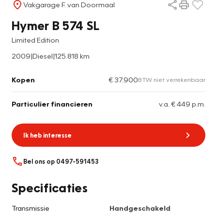
Vakgarage F. van Doormaal
Hymer B 574 SL
Limited Edition
2009
|
Diesel
|
125.818 km
Kopen
€ 37.900
BTW niet verrekenbaar
Particulier financieren
v.a. € 449 p.m.
Ik heb interesse
Bel ons op 0497-591453
Specificaties
Transmissie
Handgeschakeld