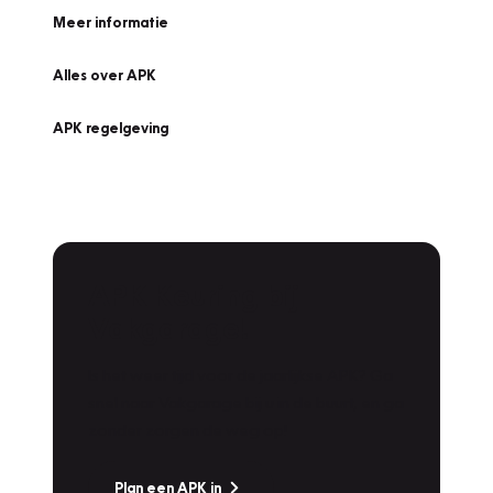
Meer informatie
Alles over APK
APK regelgeving
APK Keuring bij
Vakgarage!
Is het weer tijd voor de jaarlijkse APK? Ga
snel naar Vakgarage bij u in de buurt, en ga
zonder zorgen de weg op!
Plan een APK in