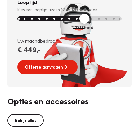
Looptijd
Kies een looptijd tussen
12
en
180
maanden
120
mnd
Uw maandbedrag:
€ 449
,-
Offerte aanvragen
Opties en accessoires
Bekijk alles